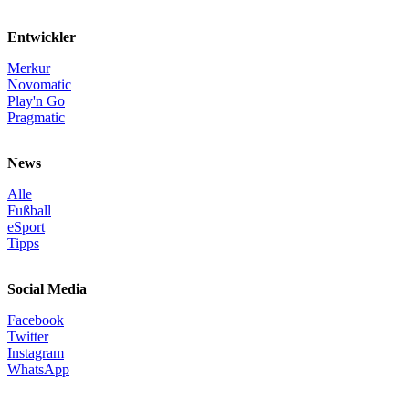
Entwickler
Merkur
Novomatic
Play'n Go
Pragmatic
News
Alle
Fußball
eSport
Tipps
Social Media
Facebook
Twitter
Instagram
WhatsApp