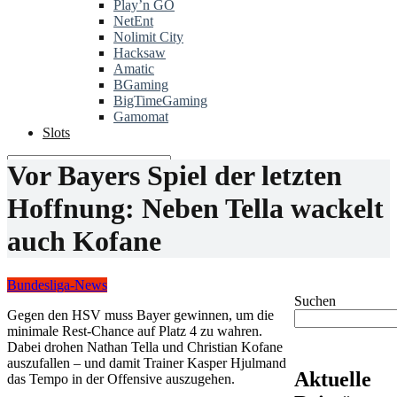
Play’n GO
NetEnt
Nolimit City
Hacksaw
Amatic
BGaming
BigTimeGaming
Gamomat
Slots
Vor Bayers Spiel der letzten
Hoffnung: Neben Tella wackelt
auch Kofane
Bundesliga-News
Suchen
Gegen den HSV muss Bayer gewinnen, um die
minimale Rest-Chance auf Platz 4 zu wahren.
Dabei drohen Nathan Tella und Christian Kofane
auszufallen – und damit Trainer Kasper Hjulmand
Aktuelle
das Tempo in der Offensive auszugehen.