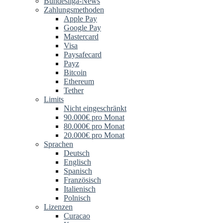
Bundesliga-News
Zahlungsmethoden
Apple Pay
Google Pay
Mastercard
Visa
Paysafecard
Payz
Bitcoin
Ethereum
Tether
Limits
Nicht eingeschränkt
90.000€ pro Monat
80.000€ pro Monat
20.000€ pro Monat
Sprachen
Deutsch
Englisch
Spanisch
Französisch
Italienisch
Polnisch
Lizenzen
Curacao