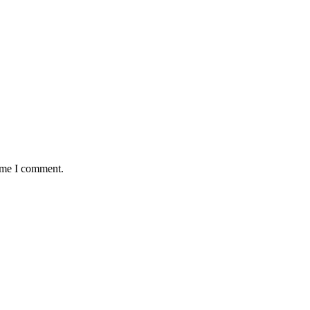
time I comment.