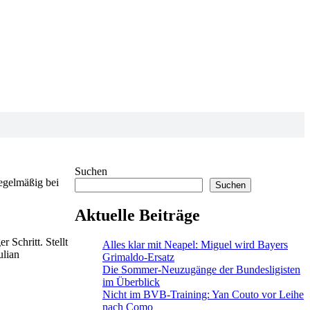
Suchen
regelmäßig bei
Suchen
Aktuelle Beiträge
 Schritt. Stellt
Alles klar mit Neapel: Miguel wird Bayers
ulian
Grimaldo-Ersatz
Die Sommer-Neuzugänge der Bundesligisten
im Überblick
Nicht im BVB-Training: Yan Couto vor Leihe
nach Como