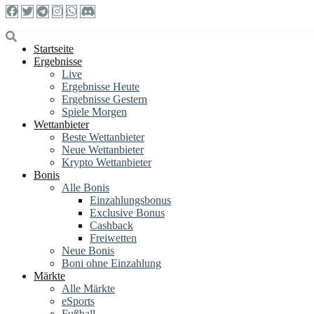
Startseite
Ergebnisse
Live
Ergebnisse Heute
Ergebnisse Gestern
Spiele Morgen
Wettanbieter
Beste Wettanbieter
Neue Wettanbieter
Krypto Wettanbieter
Bonis
Alle Bonis
Einzahlungsbonus
Exclusive Bonus
Cashback
Freiwetten
Neue Bonis
Boni ohne Einzahlung
Märkte
Alle Märkte
eSports
Fußball