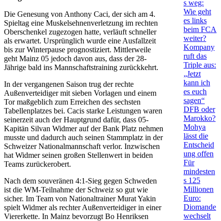
s weg:
Wie geht
Die Genesung von Anthony Caci, der sich am 4.
es links
Spieltag eine Muskelsehnenverletzung im rechten
beim FCA
Oberschenkel zugezogen hatte, verläuft schneller
weiter?
als erwartet. Ursprünglich wurde eine Ausfallzeit
Kompany
bis zur Winterpause prognostiziert. Mittlerweile
ruft das
geht Mainz 05 jedoch davon aus, dass der 28-
Triple aus:
Jährige bald ins Mannschaftstraining zurückkehrt.
„Jetzt
kann ich
In der vergangenen Saison trug der rechte
es euch
Außenverteidiger mit sieben Vorlagen und einem
sagen“
Tor maßgeblich zum Erreichen des sechsten
DFB oder
Tabellenplatzes bei. Cacis starke Leistungen waren
Marokko?
seinerzeit auch der Hauptgrund dafür, dass 05-
Mohya
Kapitän Silvan Widmer auf der Bank Platz nehmen
lässt die
musste und dadurch auch seinen Stammplatz in der
Entscheid
Schweizer Nationalmannschaft verlor. Inzwischen
ung offen
hat Widmer seinen großen Stellenwert in beiden
Für
Teams zurückerobert.
mindesten
s 125
Nach dem souveränen 4:1-Sieg gegen Schweden
Millionen
ist die WM-Teilnahme der Schweiz so gut wie
Euro:
sicher. Im Team von Nationaltrainer Murat Yakin
Diomande
spielt Widmer als rechter Außenverteidiger in einer
wechselt
Viererkette. In Mainz bevorzugt Bo Henriksen