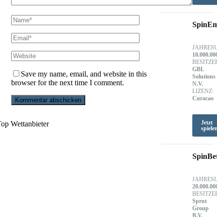
SpinEm
JAHRES
10.000.00
BESITZE
GBL
Save my name, email, and website in this
Solutions
browser for the next time I comment.
N.V.
LIZENZ:
Curacao
Jetzt
op Wettanbieter
spiele
SpinBe
JAHRES
20.000.00
BESITZE
Sprut
Group
B.V.