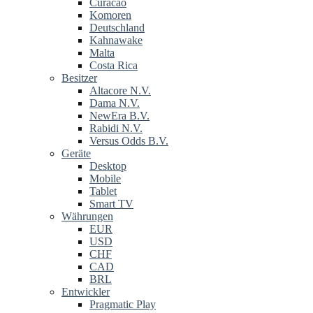
Curacao
Komoren
Deutschland
Kahnawake
Malta
Costa Rica
Besitzer
Altacore N.V.
Dama N.V.
NewEra B.V.
Rabidi N.V.
Versus Odds B.V.
Geräte
Desktop
Mobile
Tablet
Smart TV
Währungen
EUR
USD
CHF
CAD
BRL
Entwickler
Pragmatic Play