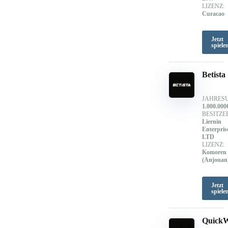
LIZENZ:
Curacao
Jetzt
spiele
Betista
JAHRES
1.000.000
BESITZE
Liernin
Enterpris
LTD
LIZENZ:
Komoren
(Anjouan
Jetzt
spiele
Quick