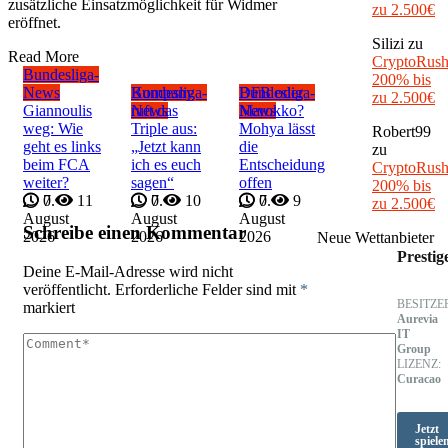
zusätzliche Einsatzmöglichkeit für Widmer
zu 2.500€
eröffnet.
Silizi
zu
Read More
CryptoRush
Bundesliga-
200% bis
News
Bundesliga-
Kompany
Bundesliga-
DFB oder
zu 2.500€
Giannoulis
News
ruft das
News
Marokko?
weg: Wie
Triple aus:
Mohya lässt
Robert99
geht es links
„Jetzt kann
die
zu
beim FCA
ich es euch
Entscheidung
CryptoRush
weiter?
sagen“
offen
200% bis
7.
0
11
7.
0
10
7.
0
9
zu 2.500€
August
August
August
Schreibe einen Kommentar
2026
2026
2026
Neue Wettanbieter
Prestig
Deine E-Mail-Adresse wird nicht
veröffentlicht.
Erforderliche Felder sind mit
*
BESITZE
markiert
Aurevia
IT
Group
LIZENZ:
Curacao
Jetzt
spiele