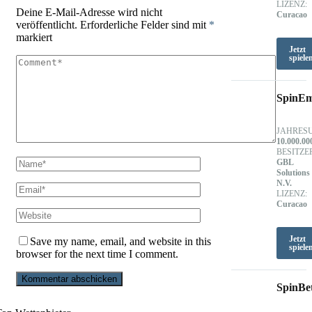
LIZENZ:
Deine E-Mail-Adresse wird nicht
Curacao
veröffentlicht.
Erforderliche Felder sind mit
*
markiert
Jetzt
spiele
SpinEm
JAHRES
10.000.00
BESITZE
GBL
Solutions
N.V.
LIZENZ:
Curacao
Jetzt
Save my name, email, and website in this
spiele
browser for the next time I comment.
SpinBe