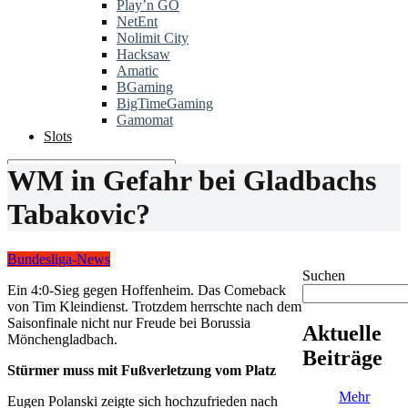
Play’n GO
NetEnt
Nolimit City
Hacksaw
Amatic
BGaming
BigTimeGaming
Gamomat
Slots
WM in Gefahr bei Gladbachs
Tabakovic?
Bundesliga-News
Suchen
Ein 4:0-Sieg gegen Hoffenheim. Das Comeback
von Tim Kleindienst. Trotzdem herrschte nach dem
Saisonfinale nicht nur Freude bei Borussia
Aktuelle
Mönchengladbach.
Beiträge
Stürmer muss mit Fußverletzung vom Platz
Mehr
Eugen Polanski zeigte sich hochzufrieden nach