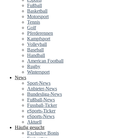
Fußball
Basketball
Motorsport
Tennis
Golf
Pferderennen
Kampfsport
Volleyball
Baseball
Handball
American Football
Rugby
Wintersport
News
Sport-News
Anbieter-News
Bundesliga-News
Fußball-News
Fussball-Ticker
eSports-Ticker
eSports-News
Aktuell
Häufig gesucht
Exclusive Bonis