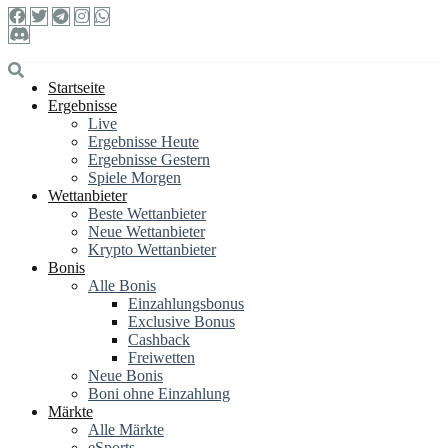
Startseite
Ergebnisse
Live
Ergebnisse Heute
Ergebnisse Gestern
Spiele Morgen
Wettanbieter
Beste Wettanbieter
Neue Wettanbieter
Krypto Wettanbieter
Bonis
Alle Bonis
Einzahlungsbonus
Exclusive Bonus
Cashback
Freiwetten
Neue Bonis
Boni ohne Einzahlung
Märkte
Alle Märkte
eSports