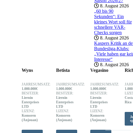
Saison 2026/27
8. August 2026
„60 bis 90
Sekunden“: Ein
kleines Wort soll für
schnellere VAR-
Checks sorgen
8. August 2026
Kaspers Kritik an d
Bundesliga-Klubs:
„Viele haben gar kei
Interesse“
8. August 2026
Wyns
Betista
Vegasino
Ric
JAHRESUMSATZ:
JAHRESUMSATZ:
JAHRESUMSATZ:
JAH
1.000.000€
1.000.000€
1.000.000€
1.000
BESITZER:
BESITZER:
BESITZER:
LIZE
Liernin
Liernin
Liernin
Cost
Enterprises
Enterprises
Enterprises
Rica
LTD
LTD
LTD
LIZENZ:
LIZENZ:
LIZENZ:
Komoren
Komoren
Komoren
Je
(Anjouan)
(Anjouan)
(Anjouan)
sp