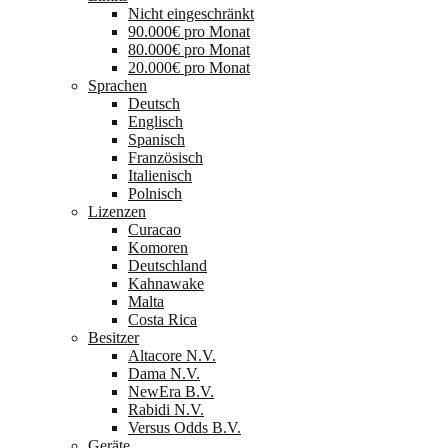
Nicht eingeschränkt
90.000€ pro Monat
80.000€ pro Monat
20.000€ pro Monat
Sprachen
Deutsch
Englisch
Spanisch
Französisch
Italienisch
Polnisch
Lizenzen
Curacao
Komoren
Deutschland
Kahnawake
Malta
Costa Rica
Besitzer
Altacore N.V.
Dama N.V.
NewEra B.V.
Rabidi N.V.
Versus Odds B.V.
Geräte