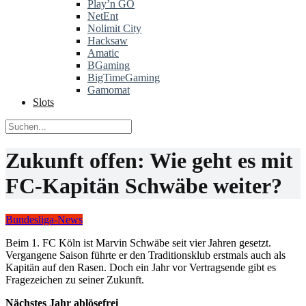
Play’n GO
NetEnt
Nolimit City
Hacksaw
Amatic
BGaming
BigTimeGaming
Gamomat
Slots
Zukunft offen: Wie geht es mit
FC-Kapitän Schwäbe weiter?
Bundesliga-News
Beim 1. FC Köln ist Marvin Schwäbe seit vier Jahren gesetzt.
Vergangene Saison führte er den Traditionsklub erstmals auch als
Kapitän auf den Rasen. Doch ein Jahr vor Vertragsende gibt es
Fragezeichen zu seiner Zukunft.
Nächstes Jahr ablösefrei