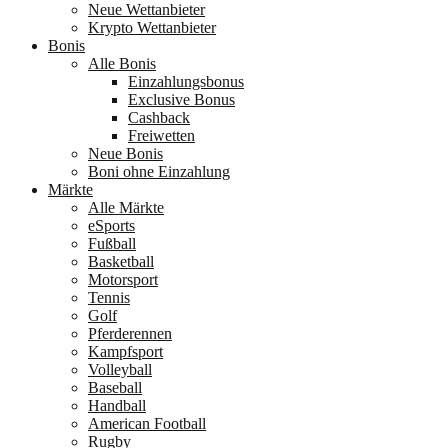
Neue Wettanbieter
Krypto Wettanbieter
Bonis
Alle Bonis
Einzahlungsbonus
Exclusive Bonus
Cashback
Freiwetten
Neue Bonis
Boni ohne Einzahlung
Märkte
Alle Märkte
eSports
Fußball
Basketball
Motorsport
Tennis
Golf
Pferderennen
Kampfsport
Volleyball
Baseball
Handball
American Football
Rugby