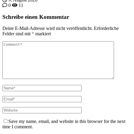
0
11
Schreibe einen Kommentar
Deine E-Mail-Adresse wird nicht veröffentlicht.
Erforderliche
Felder sind mit
*
markiert
Save my name, email, and website in this browser for the next
time I comment.