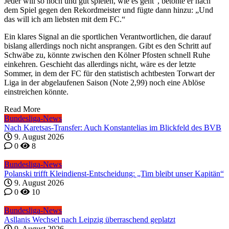
Jeder will so hoch und gut spielen, wie es geht“, betonte er nach
dem Spiel gegen den Rekordmeister und fügte dann hinzu: „Und
das will ich am liebsten mit dem FC.“
Ein klares Signal an die sportlichen Verantwortlichen, die darauf
bislang allerdings noch nicht ansprangen. Gibt es den Schritt auf
Schwäbe zu, könnte zwischen den Kölner Pfosten schnell Ruhe
einkehren. Geschieht das allerdings nicht, wäre es der letzte
Sommer, in dem der FC für den statistisch achtbesten Torwart der
Liga in der abgelaufenen Saison (Note 2,99) noch eine Ablöse
einstreichen könnte.
Read More
Bundesliga-News
Nach Karetsas-Transfer: Auch Konstantelias im Blickfeld des BVB
9. August 2026
0
8
Bundesliga-News
Polanski trifft Kleindienst-Entscheidung: „Tim bleibt unser Kapitän“
9. August 2026
0
10
Bundesliga-News
Asllanis Wechsel nach Leipzig überraschend geplatzt
9. August 2026