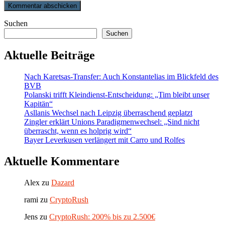
Suchen
Suchen
Aktuelle Beiträge
Nach Karetsas-Transfer: Auch Konstantelias im Blickfeld des
BVB
Polanski trifft Kleindienst-Entscheidung: „Tim bleibt unser
Kapitän“
Asllanis Wechsel nach Leipzig überraschend geplatzt
Zingler erklärt Unions Paradigmenwechsel: „Sind nicht
überrascht, wenn es holprig wird“
Bayer Leverkusen verlängert mit Carro und Rolfes
Aktuelle Kommentare
Alex
zu
Dazard
rami
zu
CryptoRush
Jens
zu
CryptoRush: 200% bis zu 2.500€