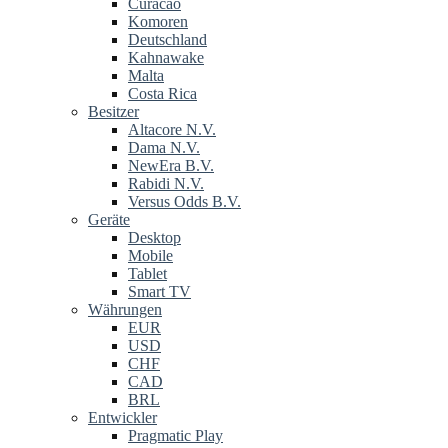
Curacao
Komoren
Deutschland
Kahnawake
Malta
Costa Rica
Besitzer
Altacore N.V.
Dama N.V.
NewEra B.V.
Rabidi N.V.
Versus Odds B.V.
Geräte
Desktop
Mobile
Tablet
Smart TV
Währungen
EUR
USD
CHF
CAD
BRL
Entwickler
Pragmatic Play