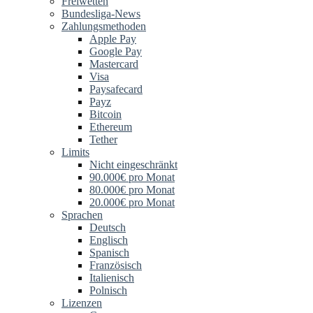
Freiwetten
Bundesliga-News
Zahlungsmethoden
Apple Pay
Google Pay
Mastercard
Visa
Paysafecard
Payz
Bitcoin
Ethereum
Tether
Limits
Nicht eingeschränkt
90.000€ pro Monat
80.000€ pro Monat
20.000€ pro Monat
Sprachen
Deutsch
Englisch
Spanisch
Französisch
Italienisch
Polnisch
Lizenzen