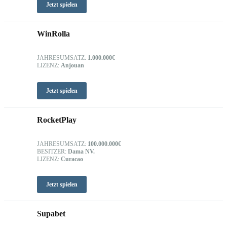
Jetzt spielen
WinRolla
JAHRESUMSATZ:
1.000.000€
LIZENZ:
Anjouan
Jetzt spielen
RocketPlay
JAHRESUMSATZ:
100.000.000€
BESITZER:
Dama NV.
LIZENZ:
Curacao
Jetzt spielen
Supabet