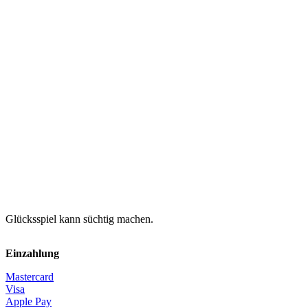
Glücksspiel kann süchtig machen.
Einzahlung
Mastercard
Visa
Apple Pay