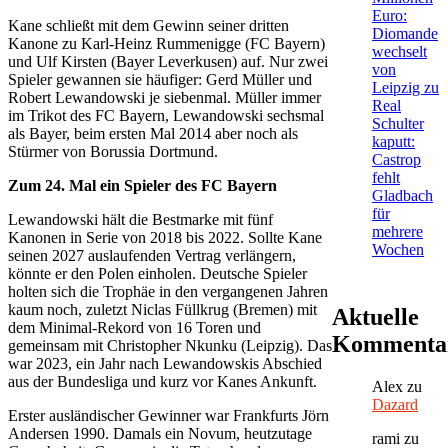
Euro:
Kane schließt mit dem Gewinn seiner dritten
Diomande
Kanone zu Karl-Heinz Rummenigge (FC Bayern)
wechselt
und Ulf Kirsten (Bayer Leverkusen) auf. Nur zwei
von
Spieler gewannen sie häufiger: Gerd Müller und
Leipzig zu
Robert Lewandowski je siebenmal. Müller immer
Real
im Trikot des FC Bayern, Lewandowski sechsmal
Schulter
als Bayer, beim ersten Mal 2014 aber noch als
kaputt:
Stürmer von Borussia Dortmund.
Castrop
fehlt
Zum 24. Mal ein Spieler des FC Bayern
Gladbach
für
Lewandowski hält die Bestmarke mit fünf
mehrere
Kanonen in Serie von 2018 bis 2022. Sollte Kane
Wochen
seinen 2027 auslaufenden Vertrag verlängern,
könnte er den Polen einholen. Deutsche Spieler
holten sich die Trophäe in den vergangenen Jahren
kaum noch, zuletzt Niclas Füllkrug (Bremen) mit
Aktuelle
dem Minimal-Rekord von 16 Toren und
Kommenta
gemeinsam mit Christopher Nkunku (Leipzig). Das
war 2023, ein Jahr nach Lewandowskis Abschied
aus der Bundesliga und kurz vor Kanes Ankunft.
Alex
zu
Dazard
Erster ausländischer Gewinner war Frankfurts Jörn
Andersen 1990. Damals ein Novum, heutzutage
rami
zu