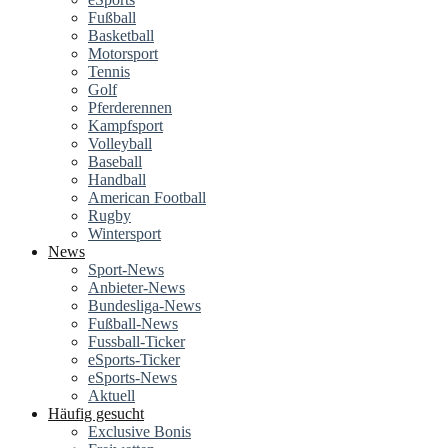
Fußball
Basketball
Motorsport
Tennis
Golf
Pferderennen
Kampfsport
Volleyball
Baseball
Handball
American Football
Rugby
Wintersport
News
Sport-News
Anbieter-News
Bundesliga-News
Fußball-News
Fussball-Ticker
eSports-Ticker
eSports-News
Aktuell
Häufig gesucht
Exclusive Bonis