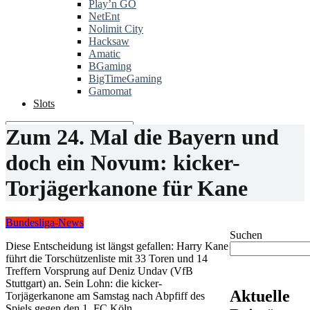
Play’n GO
NetEnt
Nolimit City
Hacksaw
Amatic
BGaming
BigTimeGaming
Gamomat
Slots
Zum 24. Mal die Bayern und
doch ein Novum: kicker-
Torjägerkanone für Kane
Bundesliga-News
Suchen
Diese Entscheidung ist längst gefallen: Harry Kane
führt die Torschützenliste mit 33 Toren und 14
Treffern Vorsprung auf Deniz Undav (VfB
Stuttgart) an. Sein Lohn: die kicker-
Aktuelle
Torjägerkanone am Samstag nach Abpfiff des
Spiels gegen den 1. FC Köln.