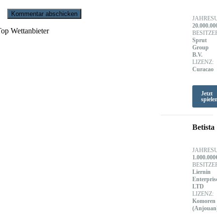
JAHRES
20.000.00
op Wettanbieter
BESITZE
Sprut
Group
B.V.
LIZENZ:
Curacao
Jetzt
spiele
Betista
JAHRES
1.000.000
BESITZE
Liernin
Enterpris
LTD
LIZENZ:
Komoren
(Anjouan