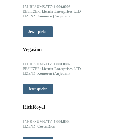
JAHRESUMSATZ:
1.000.000€
BESITZER:
Liernin Enterprises LTD
LIZENZ:
Komoren (Anjouan)
Jetzt spielen
Vegasino
JAHRESUMSATZ:
1.000.000€
BESITZER:
Liernin Enterprises LTD
LIZENZ:
Komoren (Anjouan)
Jetzt spielen
RichRoyal
JAHRESUMSATZ:
1.000.000€
LIZENZ:
Costa Rica