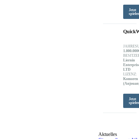
Jetzt
spiele
Quick
JAHRES
1.000.000
BESITZE
Liernin
Enterpris
LTD
LIZENZ:
Komoren
(Anjouan
Jetzt
spiele
Aktuelles