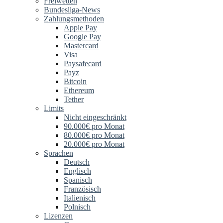
Freiwetten
Bundesliga-News
Zahlungsmethoden
Apple Pay
Google Pay
Mastercard
Visa
Paysafecard
Payz
Bitcoin
Ethereum
Tether
Limits
Nicht eingeschränkt
90.000€ pro Monat
80.000€ pro Monat
20.000€ pro Monat
Sprachen
Deutsch
Englisch
Spanisch
Französisch
Italienisch
Polnisch
Lizenzen