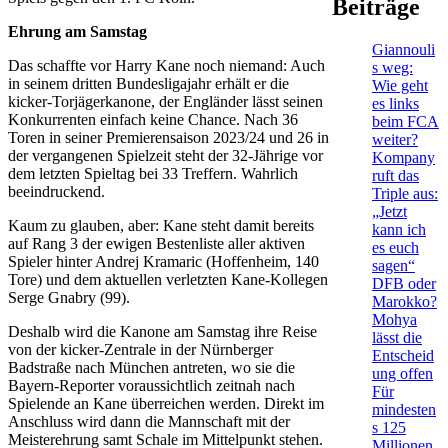
Beiträge
Ehrung am Samstag
Giannouli
Das schaffte vor Harry Kane noch niemand: Auch
s weg:
in seinem dritten Bundesligajahr erhält er die
Wie geht
kicker-Torjägerkanone, der Engländer lässt seinen
es links
Konkurrenten einfach keine Chance. Nach 36
beim FCA
Toren in seiner Premierensaison 2023/24 und 26 in
weiter?
der vergangenen Spielzeit steht der 32-Jährige vor
Kompany
dem letzten Spieltag bei 33 Treffern. Wahrlich
ruft das
beeindruckend.
Triple aus:
„Jetzt
Kaum zu glauben, aber: Kane steht damit bereits
kann ich
auf Rang 3 der ewigen Bestenliste aller aktiven
es euch
Spieler hinter Andrej Kramaric (Hoffenheim, 140
sagen“
Tore) und dem aktuellen verletzten Kane-Kollegen
DFB oder
Serge Gnabry (99).
Marokko?
Mohya
Deshalb wird die Kanone am Samstag ihre Reise
lässt die
von der kicker-Zentrale in der Nürnberger
Entscheid
Badstraße nach München antreten, wo sie die
ung offen
Bayern-Reporter voraussichtlich zeitnah nach
Für
Spielende an Kane überreichen werden. Direkt im
mindesten
Anschluss wird dann die Mannschaft mit der
s 125
Meisterehrung samt Schale im Mittelpunkt stehen.
Millionen