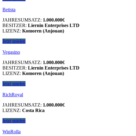
Betista
JAHRESUMSATZ:
1.000.000€
BESITZER:
Liernin Enterprises LTD
LIZENZ:
Komoren (Anjouan)
Jetzt spielen
Vegasino
JAHRESUMSATZ:
1.000.000€
BESITZER:
Liernin Enterprises LTD
LIZENZ:
Komoren (Anjouan)
Jetzt spielen
RichRoyal
JAHRESUMSATZ:
1.000.000€
LIZENZ:
Costa Rica
Jetzt spielen
WinRolla