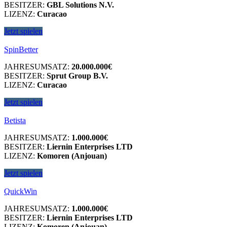
BESITZER:
GBL Solutions N.V.
LIZENZ:
Curacao
Jetzt spielen
SpinBetter
JAHRESUMSATZ:
20.000.000€
BESITZER:
Sprut Group B.V.
LIZENZ:
Curacao
Jetzt spielen
Betista
JAHRESUMSATZ:
1.000.000€
BESITZER:
Liernin Enterprises LTD
LIZENZ:
Komoren (Anjouan)
Jetzt spielen
QuickWin
JAHRESUMSATZ:
1.000.000€
BESITZER:
Liernin Enterprises LTD
LIZENZ:
Komoren (Anjouan)