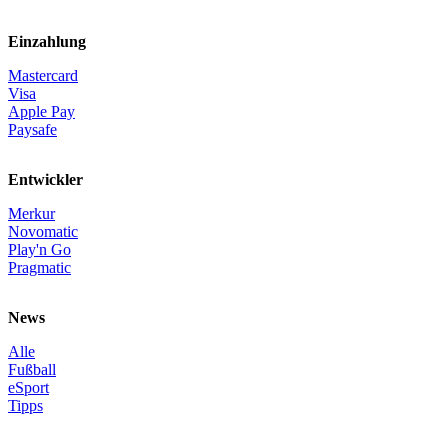
Einzahlung
Mastercard
Visa
Apple Pay
Paysafe
Entwickler
Merkur
Novomatic
Play'n Go
Pragmatic
News
Alle
Fußball
eSport
Tipps