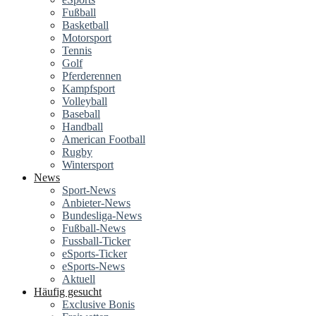
Fußball
Basketball
Motorsport
Tennis
Golf
Pferderennen
Kampfsport
Volleyball
Baseball
Handball
American Football
Rugby
Wintersport
News
Sport-News
Anbieter-News
Bundesliga-News
Fußball-News
Fussball-Ticker
eSports-Ticker
eSports-News
Aktuell
Häufig gesucht
Exclusive Bonis