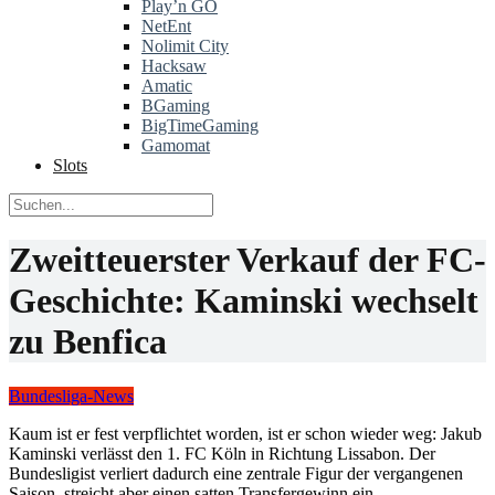
Play’n GO
NetEnt
Nolimit City
Hacksaw
Amatic
BGaming
BigTimeGaming
Gamomat
Slots
Zweitteuerster Verkauf der FC-
Geschichte: Kaminski wechselt
zu Benfica
Bundesliga-News
Kaum ist er fest verpflichtet worden, ist er schon wieder weg: Jakub
Kaminski verlässt den 1. FC Köln in Richtung Lissabon. Der
Bundesligist verliert dadurch eine zentrale Figur der vergangenen
Saison, streicht aber einen satten Transfergewinn ein.