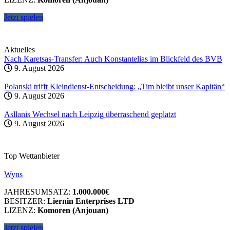
Jetzt spielen
Aktuelles
Nach Karetsas-Transfer: Auch Konstantelias im Blickfeld des BVB
9. August 2026
Polanski trifft Kleindienst-Entscheidung: „Tim bleibt unser Kapitän“
9. August 2026
Asllanis Wechsel nach Leipzig überraschend geplatzt
9. August 2026
Top Wettanbieter
Wyns
JAHRESUMSATZ:
1.000.000€
BESITZER:
Liernin Enterprises LTD
LIZENZ:
Komoren (Anjouan)
Jetzt spielen