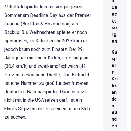
R-
Mittelfeldspieler kam im vergangenen
Ch
ec
Sommer am Deadline Day aus der Premier
ks
League (Brighton & Hove Albion) als
so
Backup. Bis Weihnachten spielte er noch
rg
sporadisch, im Kalenderjahr 2025 kam er
en
jedoch kaum noch zum Einsatz. Der 29-
Ka
Jährige ist ein feiner Kicker, aber langsam
sp
er
(30,4 km/h) und zweikampfschwach (42
s
Prozent gewonnene Duelle). Die Eintracht
Kri
ist eine Nummer zu groß für den früheren
tik
deutschen Nationalspieler. Dass er jetzt
an
de
nicht mit in die USA reisen darf, ist ein
n
klares Signal an ihn, sich einen neuen Klub
Bu
zu suchen.
nd
es