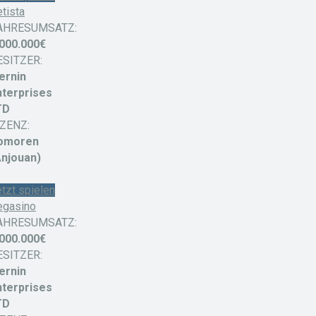
tista
AHRESUMSATZ:
.000.000€
ESITZER:
ernin
nterprises
TD
IZENZ:
omoren
Anjouan)
tzt spielen
egasino
AHRESUMSATZ:
.000.000€
ESITZER:
ernin
nterprises
TD