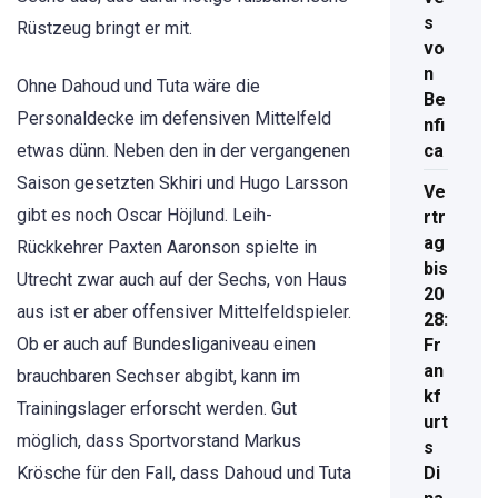
s
Rüstzeug bringt er mit.
vo
n
Ohne Dahoud und Tuta wäre die
Be
Personaldecke im defensiven Mittelfeld
nfi
etwas dünn. Neben den in der vergangenen
ca
Saison gesetzten Skhiri und Hugo Larsson
Ve
gibt es noch Oscar Höjlund. Leih-
rtr
ag
Rückkehrer Paxten Aaronson spielte in
bis
Utrecht zwar auch auf der Sechs, von Haus
20
aus ist er aber offensiver Mittelfeldspieler.
28:
Ob er auch auf Bundesliganiveau einen
Fr
an
brauchbaren Sechser abgibt, kann im
kf
Trainingslager erforscht werden. Gut
urt
möglich, dass Sportvorstand Markus
s
Krösche für den Fall, dass Dahoud und Tuta
Di