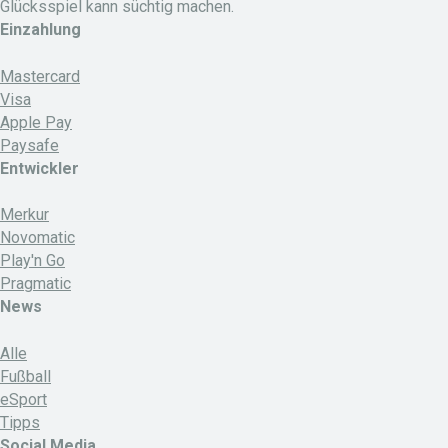
Glücksspiel kann süchtig machen.
Einzahlung
Mastercard
Visa
Apple Pay
Paysafe
Entwickler
Merkur
Novomatic
Play'n Go
Pragmatic
News
Alle
Fußball
eSport
Tipps
Social Media