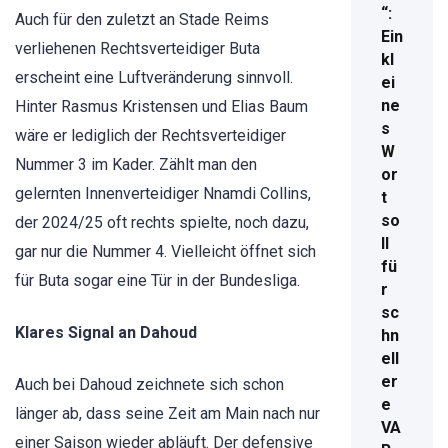
“:
Auch für den zuletzt an Stade Reims
Ein
verliehenen Rechtsverteidiger Buta
kl
erscheint eine Luftveränderung sinnvoll.
ei
ne
Hinter Rasmus Kristensen und Elias Baum
s
wäre er lediglich der Rechtsverteidiger
W
Nummer 3 im Kader. Zählt man den
or
gelernten Innenverteidiger Nnamdi Collins,
t
so
der 2024/25 oft rechts spielte, noch dazu,
ll
gar nur die Nummer 4. Vielleicht öffnet sich
fü
für Buta sogar eine Tür in der Bundesliga.
r
sc
Klares Signal an Dahoud
hn
ell
er
Auch bei Dahoud zeichnete sich schon
e
länger ab, dass seine Zeit am Main nach nur
VA
einer Saison wieder abläuft. Der defensive