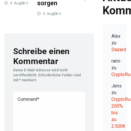
sorgen
8. August
0
2026
9
Komm
2026
10
8. August
0
2026
10
Alex
zu
Schreibe einen
Dazard
Kommentar
rami
zu
Deine E-Mail-Adresse wird nicht
CryptoRu
veröffentlicht.
Erforderliche Felder sind
mit
*
markiert
Jens
zu
CryptoRu
200%
bis
zu
2.500€