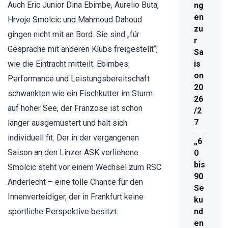
Auch Eric Junior Dina Ebimbe, Aurelio Buta,
ng
en
Hrvoje Smolcic und Mahmoud Dahoud
zu
gingen nicht mit an Bord. Sie sind „für
r
Gespräche mit anderen Klubs freigestellt“,
Sa
wie die Eintracht mitteilt. Ebimbes
is
on
Performance und Leistungsbereitschaft
20
schwankten wie ein Fischkutter im Sturm
26
auf hoher See, der Franzose ist schon
/2
7
länger ausgemustert und hält sich
individuell fit. Der in der vergangenen
„6
Saison an den Linzer ASK verliehene
0
bis
Smolcic steht vor einem Wechsel zum RSC
90
Anderlecht – eine tolle Chance für den
Se
Innenverteidiger, der in Frankfurt keine
ku
sportliche Perspektive besitzt.
nd
en