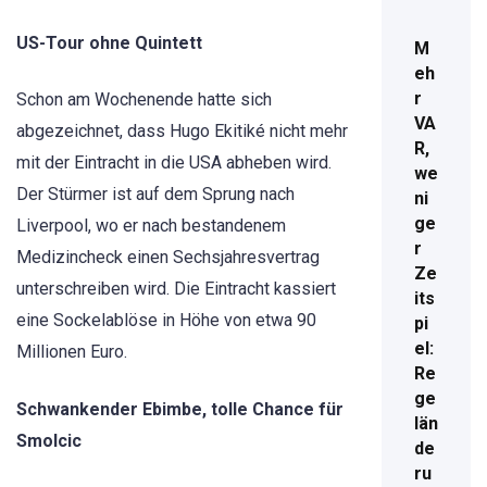
US-Tour ohne Quintett
M
eh
r
Schon am Wochenende hatte sich
VA
abgezeichnet, dass Hugo Ekitiké nicht mehr
R,
mit der Eintracht in die USA abheben wird.
we
Der Stürmer ist auf dem Sprung nach
ni
ge
Liverpool, wo er nach bestandenem
r
Medizincheck einen Sechsjahresvertrag
Ze
unterschreiben wird. Die Eintracht kassiert
its
eine Sockelablöse in Höhe von etwa 90
pi
el:
Millionen Euro.
Re
ge
Schwankender Ebimbe, tolle Chance für
län
Smolcic
de
ru