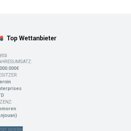
Top Wettanbieter
yns
AHRESUMSATZ:
.000.000€
ESITZER:
ernin
nterprises
TD
IZENZ:
omoren
Anjouan)
tzt spielen