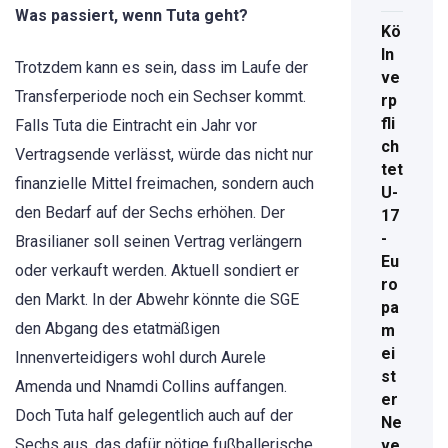
Was passiert, wenn Tuta geht?
Kö
ln
Trotzdem kann es sein, dass im Laufe der
ve
Transferperiode noch ein Sechser kommt.
rp
fli
Falls Tuta die Eintracht ein Jahr vor
ch
Vertragsende verlässt, würde das nicht nur
tet
finanzielle Mittel freimachen, sondern auch
U-
den Bedarf auf der Sechs erhöhen. Der
17
-
Brasilianer soll seinen Vertrag verlängern
Eu
oder verkauft werden. Aktuell sondiert er
ro
den Markt. In der Abwehr könnte die SGE
pa
den Abgang des etatmäßigen
m
ei
Innenverteidigers wohl durch Aurele
st
Amenda und Nnamdi Collins auffangen.
er
Doch Tuta half gelegentlich auch auf der
Ne
Sechs aus, das dafür nötige fußballerische
ve