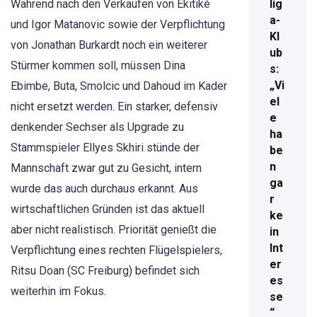
Während nach den Verkäufen von Ekitiké
lig
a-
und Igor Matanovic sowie der Verpflichtung
Kl
von Jonathan Burkardt noch ein weiterer
ub
Stürmer kommen soll, müssen Dina
s:
„Vi
Ebimbe, Buta, Smolcic und Dahoud im Kader
el
nicht ersetzt werden. Ein starker, defensiv
e
denkender Sechser als Upgrade zu
ha
Stammspieler Ellyes Skhiri stünde der
be
n
Mannschaft zwar gut zu Gesicht, intern
ga
wurde das auch durchaus erkannt. Aus
r
wirtschaftlichen Gründen ist das aktuell
ke
aber nicht realistisch. Priorität genießt die
in
Int
Verpflichtung eines rechten Flügelspielers,
er
Ritsu Doan (SC Freiburg) befindet sich
es
weiterhin im Fokus.
se
“