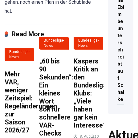
na
gehen, noch einen Plan in der Schublade
Ebi
hat.
m
be
un
Read More
te
Bundesliga-
Bundesliga-
rs
News
News
ch
Bundesliga-
rei
News
„60 bis
Kaspers
bt
90
Kritik an
au
Mehr
Sekunden“:
den
f
VAR,
Ein
Bundesliga-
Sc
weniger
kleines
Klubs:
hal
Zeitspiel:
ke
Wort
„Viele
Regeländerungen
soll für
haben
zur
schnellere
gar kein
Saison
VAR-
Interesse“
2026/27
Aktue
Checks
8. August
0