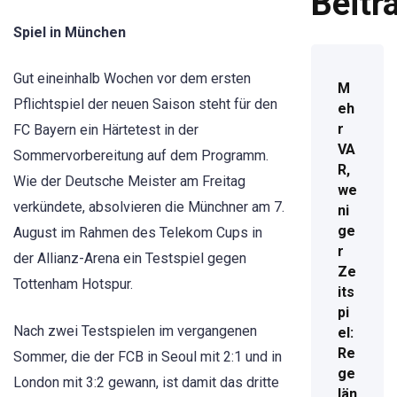
Beitr
Spiel in München
Gut eineinhalb Wochen vor dem ersten
M
Pflichtspiel der neuen Saison steht für den
eh
r
FC Bayern ein Härtetest in der
VA
Sommervorbereitung auf dem Programm.
R,
Wie der Deutsche Meister am Freitag
we
verkündete, absolvieren die Münchner am 7.
ni
ge
August im Rahmen des Telekom Cups in
r
der Allianz-Arena ein Testspiel gegen
Ze
Tottenham Hotspur.
its
pi
Nach zwei Testspielen im vergangenen
el:
Re
Sommer, die der FCB in Seoul mit 2:1 und in
ge
London mit 3:2 gewann, ist damit das dritte
län