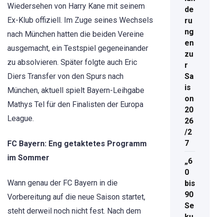
Wiedersehen von Harry Kane mit seinem
de
Ex-Klub offiziell. Im Zuge seines Wechsels
ru
ng
nach München hatten die beiden Vereine
en
ausgemacht, ein Testspiel gegeneinander
zu
zu absolvieren. Später folgte auch Eric
r
Diers Transfer von den Spurs nach
Sa
is
München, aktuell spielt Bayern-Leihgabe
on
Mathys Tel für den Finalisten der Europa
20
League.
26
/2
7
FC Bayern: Eng getaktetes Programm
im Sommer
„6
0
Wann genau der FC Bayern in die
bis
90
Vorbereitung auf die neue Saison startet,
Se
steht derweil noch nicht fest. Nach dem
ku