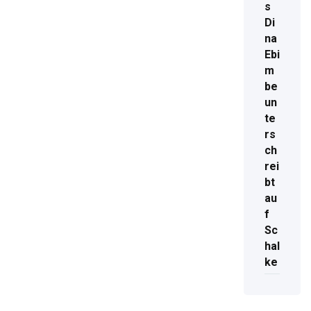
s
Di
na
Ebi
m
be
un
te
rs
ch
rei
bt
au
f
Sc
hal
ke