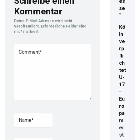
Schreibe einen
es
se
Kommentar
“
Deine E-Mail-Adresse wird nicht
Kö
veröffentlicht.
Erforderliche Felder sind
mit
*
markiert
ln
ve
rp
fli
ch
tet
U-
17
-
Eu
ro
pa
m
ei
st