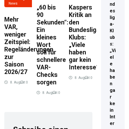
nd
News
„60 bis
Kaspers
es
90
Kritik an
lig
Mehr
Sekunden“:
den
a-
VAR,
Ein
Bundesliga-
Kl
weniger
kleines
Klubs:
ub
Zeitspiel:
s:
Wort
„Viele
Regeländerungen
„Vi
soll für
haben
zur
el
schnellere
gar kein
Saison
e
VAR-
Interesse“
ha
2026/27
Checks
be
8. August
0
sorgen
8. August
0
2026
9
n
2026
10
ga
8. August
0
r
2026
10
ke
in
Int
er