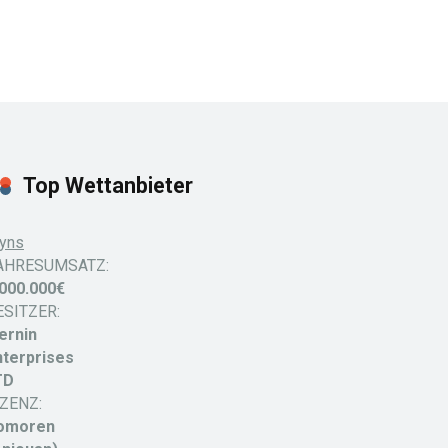
Top Wettanbieter
yns
AHRESUMSATZ:
.000.000€
ESITZER:
ernin
nterprises
TD
IZENZ:
omoren