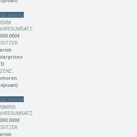
Anjouan)
tzt spielen
tista
AHRESUMSATZ:
.000.000€
ESITZER:
ernin
nterprises
TD
IZENZ:
omoren
Anjouan)
tzt spielen
egasino
AHRESUMSATZ:
.000.000€
ESITZER:
ernin