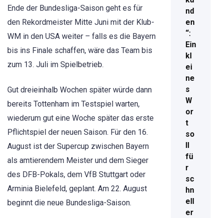
Ende der Bundesliga-Saison geht es für
nd
den Rekordmeister Mitte Juni mit der Klub-
en
“:
WM in den USA weiter – falls es die Bayern
Ein
bis ins Finale schaffen, wäre das Team bis
kl
zum 13. Juli im Spielbetrieb.
ei
ne
s
Gut dreieinhalb Wochen später würde dann
W
bereits Tottenham im Testspiel warten,
or
wiederum gut eine Woche später das erste
t
Pflichtspiel der neuen Saison. Für den 16.
so
ll
August ist der Supercup zwischen Bayern
fü
als amtierendem Meister und dem Sieger
r
des DFB-Pokals, dem VfB Stuttgart oder
sc
Arminia Bielefeld, geplant. Am 22. August
hn
ell
beginnt die neue Bundesliga-Saison.
er