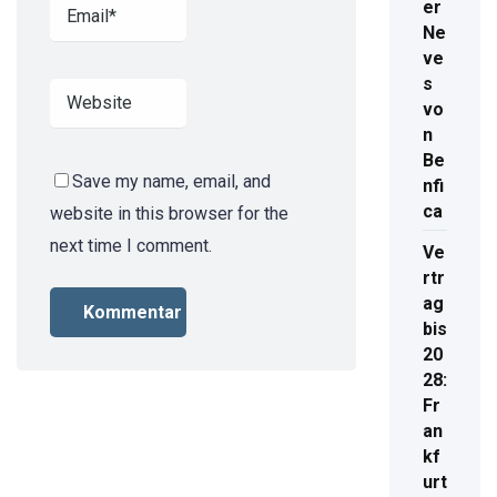
er
Ne
ve
s
vo
n
Be
Save my name, email, and
nfi
ca
website in this browser for the
next time I comment.
Ve
rtr
ag
bis
20
28:
Fr
an
kf
urt