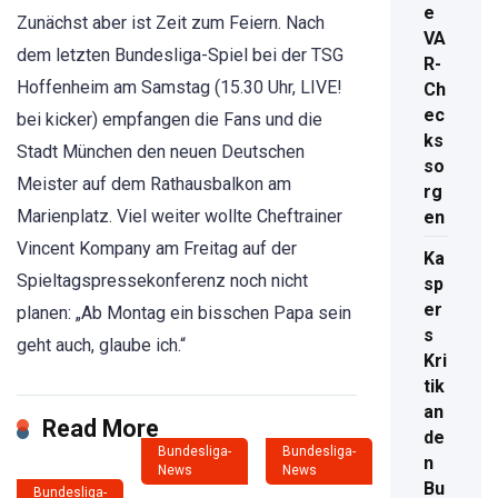
e
Zunächst aber ist Zeit zum Feiern. Nach
VA
dem letzten Bundesliga-Spiel bei der TSG
R-
Hoffenheim am Samstag (15.30 Uhr, LIVE!
Ch
ec
bei kicker) empfangen die Fans und die
ks
Stadt München den neuen Deutschen
so
Meister auf dem Rathausbalkon am
rg
Marienplatz. Viel weiter wollte Cheftrainer
en
Vincent Kompany am Freitag auf der
Ka
Spieltagspressekonferenz noch nicht
sp
er
planen: „Ab Montag ein bisschen Papa sein
s
geht auch, glaube ich.“
Kri
tik
an
Read More
de
Bundesliga-
Bundesliga-
n
News
News
Bu
Bundesliga-