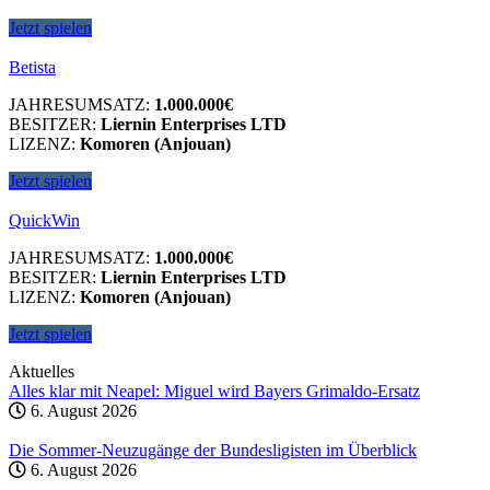
Jetzt spielen
Betista
JAHRESUMSATZ:
1.000.000€
BESITZER:
Liernin Enterprises LTD
LIZENZ:
Komoren (Anjouan)
Jetzt spielen
QuickWin
JAHRESUMSATZ:
1.000.000€
BESITZER:
Liernin Enterprises LTD
LIZENZ:
Komoren (Anjouan)
Jetzt spielen
Aktuelles
Alles klar mit Neapel: Miguel wird Bayers Grimaldo-Ersatz
6. August 2026
Die Sommer-Neuzugänge der Bundesligisten im Überblick
6. August 2026