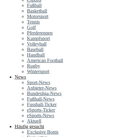
Fußball
Basketball
Motorsport
Tennis
Golf
Pferderennen
Kampfsport
Volleyball
Baseball
Handball
American Football
Rugby
Wintersport
News
Sport-News
Anbieter-News
Bundesliga-News
Fußball-News
Fussball-Ticker
eSports-Ticker
eSports-News
Aktuell
Häufig gesucht
Exclusive Bonis