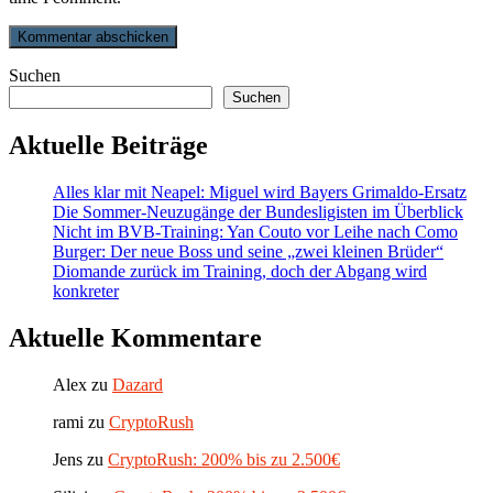
Suchen
Suchen
Aktuelle Beiträge
Alles klar mit Neapel: Miguel wird Bayers Grimaldo-Ersatz
Die Sommer-Neuzugänge der Bundesligisten im Überblick
Nicht im BVB-Training: Yan Couto vor Leihe nach Como
Burger: Der neue Boss und seine „zwei kleinen Brüder“
Diomande zurück im Training, doch der Abgang wird
konkreter
Aktuelle Kommentare
Alex
zu
Dazard
rami
zu
CryptoRush
Jens
zu
CryptoRush: 200% bis zu 2.500€