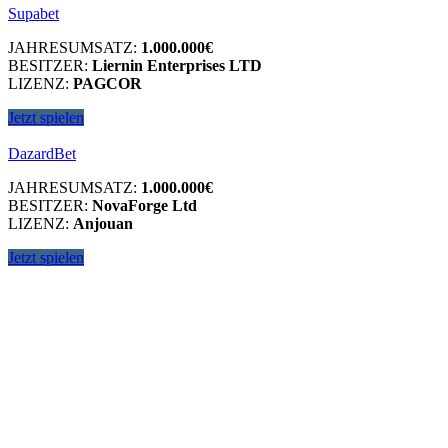
Supabet
JAHRESUMSATZ:
1.000.000€
BESITZER:
Liernin Enterprises LTD
LIZENZ:
PAGCOR
Jetzt spielen
DazardBet
JAHRESUMSATZ:
1.000.000€
BESITZER:
NovaForge Ltd
LIZENZ:
Anjouan
Jetzt spielen