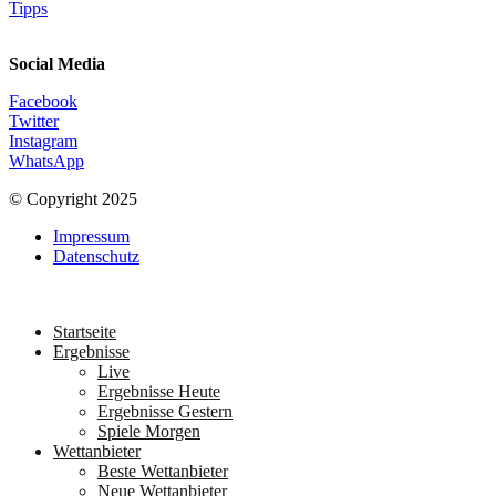
Tipps
Social Media
Facebook
Twitter
Instagram
WhatsApp
© Copyright 2025
Impressum
Datenschutz
Startseite
Ergebnisse
Live
Ergebnisse Heute
Ergebnisse Gestern
Spiele Morgen
Wettanbieter
Beste Wettanbieter
Neue Wettanbieter