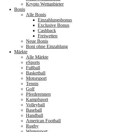
Krypto Wettanbieter
Bonis
Alle Bonis
Einzahlungsbonus
Exclusive Bonus
Cashback
Freiwetten
Neue Bonis
Boni ohne Einzahlung
Märkte
Alle Märkte
eSports
Fußball
Basketball
Motorsport
Tennis
Golf
Pferderennen
Kampfsport
Volleyball
Baseball
Handball
American Football
Rugby
Wintersport