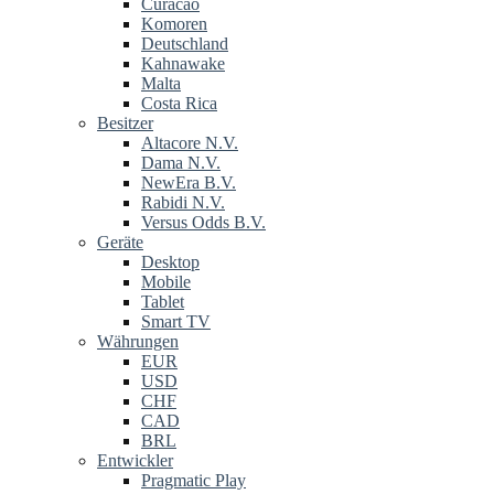
Curacao
Komoren
Deutschland
Kahnawake
Malta
Costa Rica
Besitzer
Altacore N.V.
Dama N.V.
NewEra B.V.
Rabidi N.V.
Versus Odds B.V.
Geräte
Desktop
Mobile
Tablet
Smart TV
Währungen
EUR
USD
CHF
CAD
BRL
Entwickler
Pragmatic Play