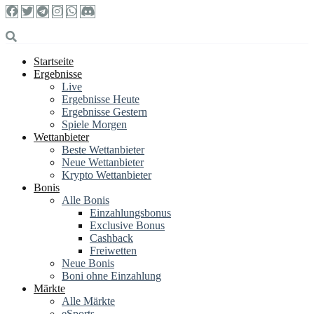
Startseite
Ergebnisse
Live
Ergebnisse Heute
Ergebnisse Gestern
Spiele Morgen
Wettanbieter
Beste Wettanbieter
Neue Wettanbieter
Krypto Wettanbieter
Bonis
Alle Bonis
Einzahlungsbonus
Exclusive Bonus
Cashback
Freiwetten
Neue Bonis
Boni ohne Einzahlung
Märkte
Alle Märkte
eSports