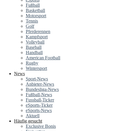
Fußball
Basketball
Motorsport
Tennis
Golf
Pferderennen
Kampfsport
Volleyball
Baseball
Handball
American Football
Rugby
Wintersport
News
Sport-News
Anbieter-News
Bundesliga-News
Fußball-News
Fussball-Ticker
eSports-Ticker
eSports-News
Aktuell
Häufig gesucht
Exclusive Bonis