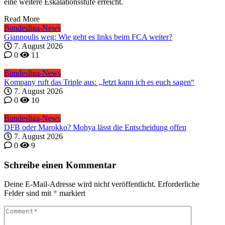
eine weitere Eskalationsstufe erreicht.
Read More
Bundesliga-News
Giannoulis weg: Wie geht es links beim FCA weiter?
7. August 2026
0
11
Bundesliga-News
Kompany ruft das Triple aus: „Jetzt kann ich es euch sagen“
7. August 2026
0
10
Bundesliga-News
DFB oder Marokko? Mohya lässt die Entscheidung offen
7. August 2026
0
9
Schreibe einen Kommentar
Deine E-Mail-Adresse wird nicht veröffentlicht.
Erforderliche
Felder sind mit
*
markiert