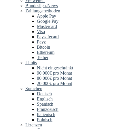
Freiwetten
Bundesliga-News
Zahlungsmethoden
Apple Pay
Google Pay
Mastercard
Visa
Paysafecard
Payz
Bitcoin
Ethereum
Tether
Limits
Nicht eingeschränkt
90.000€ pro Monat
80.000€ pro Monat
20.000€ pro Monat
Sprachen
Deutsch
Englisch
Spanisch
Französisch
Italienisch
Polnisch
Lizenzen