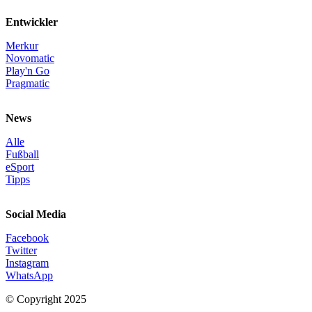
Entwickler
Merkur
Novomatic
Play'n Go
Pragmatic
News
Alle
Fußball
eSport
Tipps
Social Media
Facebook
Twitter
Instagram
WhatsApp
© Copyright 2025