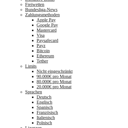
Freiwetten
Bundesliga-News
Zahlungsmethoden
Apple Pay
Google Pay
Mastercard
Visa
Paysafecard
Payz
Bitcoin
Ethereum
Tether
Limits
Nicht eingeschränkt
90.000€ pro Monat
80.000€ pro Monat
20.000€ pro Monat
Sprachen
Deutsch
Englisch
Spanisch
Französisch
Italienisch
Polnisch
Lizenzen