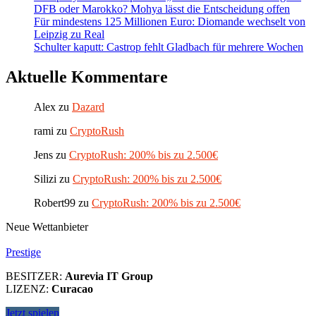
DFB oder Marokko? Mohya lässt die Entscheidung offen
Für mindestens 125 Millionen Euro: Diomande wechselt von
Leipzig zu Real
Schulter kaputt: Castrop fehlt Gladbach für mehrere Wochen
Aktuelle Kommentare
Alex
zu
Dazard
rami
zu
CryptoRush
Jens
zu
CryptoRush: 200% bis zu 2.500€
Silizi
zu
CryptoRush: 200% bis zu 2.500€
Robert99
zu
CryptoRush: 200% bis zu 2.500€
Neue Wettanbieter
Prestige
BESITZER:
Aurevia IT Group
LIZENZ:
Curacao
Jetzt spielen