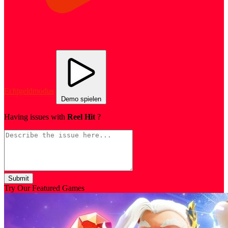
Echtgeldmodus
Demo spielen
Having issues with
Reel Hit
?
Submit
Try Our Featured Games