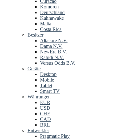
Curacao
Komoren
Deutschland
Kahnawake
Malta
Costa Rica
Besitzer
Altacore N.V.
Dama N.V.
NewEra B.V.
Rabidi N.V.
Versus Odds B.V.
Geräte
Desktop
Mobile
Tablet
Smart TV
Währungen
EUR
USD
CHF
CAD
BRL
Entwickler
Pragmatic Play