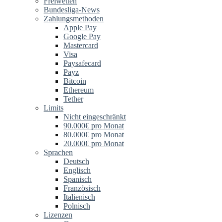
Freiwetten
Bundesliga-News
Zahlungsmethoden
Apple Pay
Google Pay
Mastercard
Visa
Paysafecard
Payz
Bitcoin
Ethereum
Tether
Limits
Nicht eingeschränkt
90.000€ pro Monat
80.000€ pro Monat
20.000€ pro Monat
Sprachen
Deutsch
Englisch
Spanisch
Französisch
Italienisch
Polnisch
Lizenzen