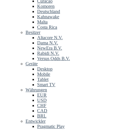
Curacao
Komoren
Deutschland
Kahnawake
Malta
Costa Rica
Besitzer
Altacore N.V.
Dama N.V.
NewEra B.V.
Rabidi N.V.
Versus Odds B.V.
Geräte
Desktop
Mobile
Tablet
Smart TV
Währungen
EUR
USD
CHF
CAD
BRL
Entwickler
Pragmatic Play