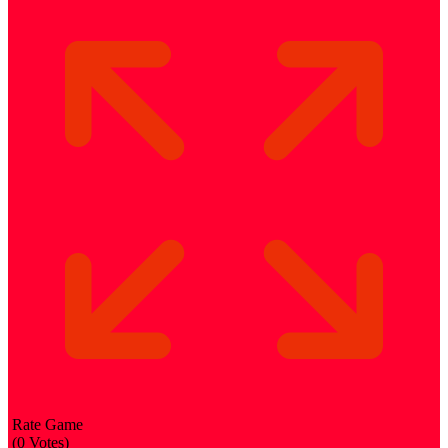
Rate Game
(
0
Votes)