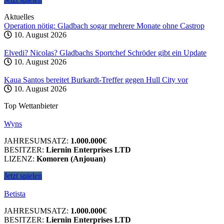
Aktuelles
Operation nötig: Gladbach sogar mehrere Monate ohne Castrop
10. August 2026
Elvedi? Nicolas? Gladbachs Sportchef Schröder gibt ein Update
10. August 2026
Kaua Santos bereitet Burkardt-Treffer gegen Hull City vor
10. August 2026
Top Wettanbieter
Wyns
JAHRESUMSATZ:
1.000.000€
BESITZER:
Liernin Enterprises LTD
LIZENZ:
Komoren (Anjouan)
Jetzt spielen
Betista
JAHRESUMSATZ:
1.000.000€
BESITZER:
Liernin Enterprises LTD