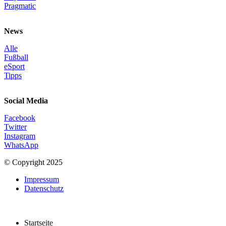
Pragmatic
News
Alle
Fußball
eSport
Tipps
Social Media
Facebook
Twitter
Instagram
WhatsApp
© Copyright 2025
Impressum
Datenschutz
Startseite