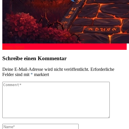
Demo Spiel
Schreibe einen Kommentar
Deine E-Mail-Adresse wird nicht veröffentlicht.
Erforderliche
Felder sind mit
*
markiert