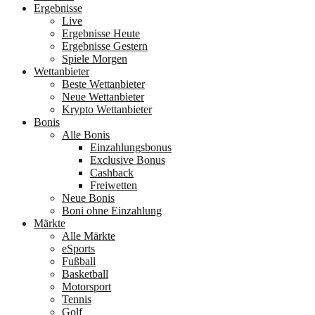
Ergebnisse
Live
Ergebnisse Heute
Ergebnisse Gestern
Spiele Morgen
Wettanbieter
Beste Wettanbieter
Neue Wettanbieter
Krypto Wettanbieter
Bonis
Alle Bonis
Einzahlungsbonus
Exclusive Bonus
Cashback
Freiwetten
Neue Bonis
Boni ohne Einzahlung
Märkte
Alle Märkte
eSports
Fußball
Basketball
Motorsport
Tennis
Golf