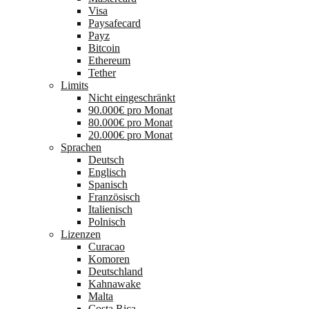
Visa
Paysafecard
Payz
Bitcoin
Ethereum
Tether
Limits
Nicht eingeschränkt
90.000€ pro Monat
80.000€ pro Monat
20.000€ pro Monat
Sprachen
Deutsch
Englisch
Spanisch
Französisch
Italienisch
Polnisch
Lizenzen
Curacao
Komoren
Deutschland
Kahnawake
Malta
Costa Rica