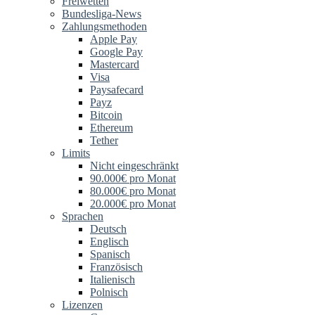
Freiwetten
Bundesliga-News
Zahlungsmethoden
Apple Pay
Google Pay
Mastercard
Visa
Paysafecard
Payz
Bitcoin
Ethereum
Tether
Limits
Nicht eingeschränkt
90.000€ pro Monat
80.000€ pro Monat
20.000€ pro Monat
Sprachen
Deutsch
Englisch
Spanisch
Französisch
Italienisch
Polnisch
Lizenzen