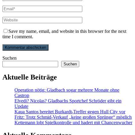
Save my name, email, and website in this browser for the next
time I comment.
Suchen
Suchen
Aktuelle Beiträge
Operation nötig: Gladbach sogar mehrere Monate ohne
Castrop
Elvedi? Nicolas? Gladbachs Sportchef Schröder gibt ein
Update
Kaua Santos bereitet Burkardt-Treffer gegen Hull City vor
Fritz: Trotz Schmid-Verkauf „keine großen Sprünge“ möglich
Kettemann lobt Spielkontrolle und hadert mit Chancenwucher