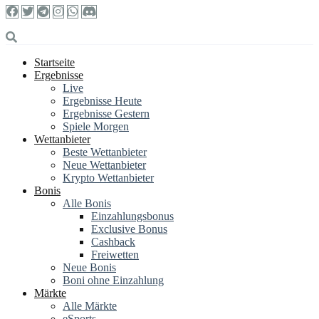
Startseite
Ergebnisse
Live
Ergebnisse Heute
Ergebnisse Gestern
Spiele Morgen
Wettanbieter
Beste Wettanbieter
Neue Wettanbieter
Krypto Wettanbieter
Bonis
Alle Bonis
Einzahlungsbonus
Exclusive Bonus
Cashback
Freiwetten
Neue Bonis
Boni ohne Einzahlung
Märkte
Alle Märkte
eSports