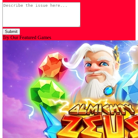
Submit
Try Our Featured Games