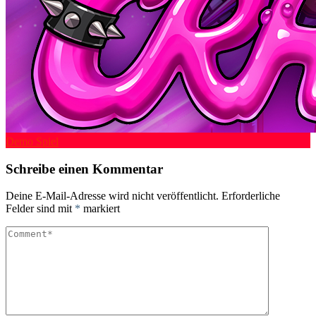
Demo Spiel
Schreibe einen Kommentar
Deine E-Mail-Adresse wird nicht veröffentlicht.
Erforderliche
Felder sind mit
*
markiert