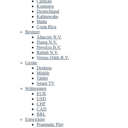
Curacao
Komoren
Deutschland
Kahnawake
Malta
Costa Rica
Besitzer
Altacore N.V.
Dama N.V.
NewEra B.V.
Rabidi N.V.
Versus Odds B.V.
Geräte
Desktop
Mobile
Tablet
Smart TV
Währungen
EUR
USD
CHF
CAD
BRL
Entwickler
Pragmatic Play