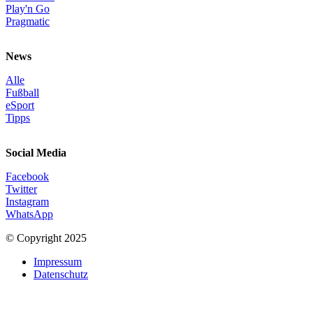
Play'n Go
Pragmatic
News
Alle
Fußball
eSport
Tipps
Social Media
Facebook
Twitter
Instagram
WhatsApp
© Copyright 2025
Impressum
Datenschutz