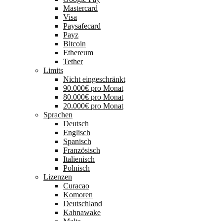
Mastercard
Visa
Paysafecard
Payz
Bitcoin
Ethereum
Tether
Limits
Nicht eingeschränkt
90.000€ pro Monat
80.000€ pro Monat
20.000€ pro Monat
Sprachen
Deutsch
Englisch
Spanisch
Französisch
Italienisch
Polnisch
Lizenzen
Curacao
Komoren
Deutschland
Kahnawake