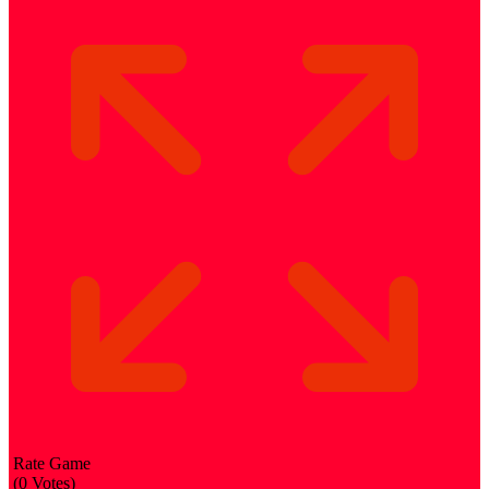
Rate Game
(
0
Votes)