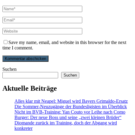
Save my name, email, and website in this browser for the next
time I comment.
Suchen
Suchen
Aktuelle Beiträge
Alles klar mit Neapel: Miguel wird Bayers Grimaldo-Ersatz
Die Sommer-Neuzugänge der Bundesligisten im Überblick
Nicht im BVB-Training: Yan Couto vor Leihe nach Como
Burger: Der neue Boss und seine „zwei kleinen Brüder“
Diomande zurück im Training, doch der Abgang wird
konkreter