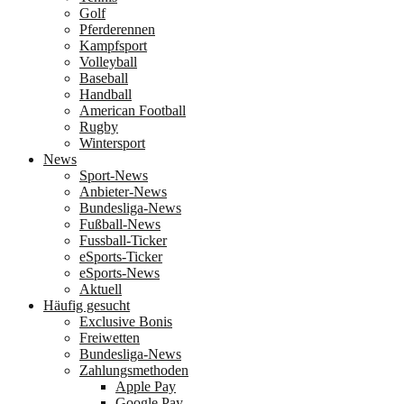
Golf
Pferderennen
Kampfsport
Volleyball
Baseball
Handball
American Football
Rugby
Wintersport
News
Sport-News
Anbieter-News
Bundesliga-News
Fußball-News
Fussball-Ticker
eSports-Ticker
eSports-News
Aktuell
Häufig gesucht
Exclusive Bonis
Freiwetten
Bundesliga-News
Zahlungsmethoden
Apple Pay
Google Pay