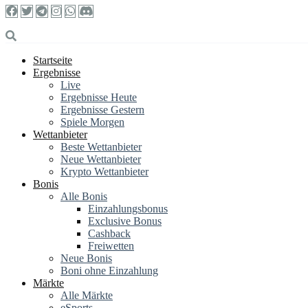
Startseite
Ergebnisse
Live
Ergebnisse Heute
Ergebnisse Gestern
Spiele Morgen
Wettanbieter
Beste Wettanbieter
Neue Wettanbieter
Krypto Wettanbieter
Bonis
Alle Bonis
Einzahlungsbonus
Exclusive Bonus
Cashback
Freiwetten
Neue Bonis
Boni ohne Einzahlung
Märkte
Alle Märkte
eSports